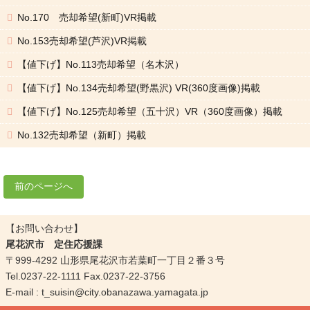
No.170 売却希望(新町)VR掲載
No.153売却希望(芦沢)VR掲載
【値下げ】No.113売却希望（名木沢）
【値下げ】No.134売却希望(野黒沢) VR(360度画像)掲載
【値下げ】No.125売却希望（五十沢）VR（360度画像）掲載
No.132売却希望（新町）掲載
前のページへ
【お問い合わせ】
尾花沢市 定住応援課
〒999-4292 山形県尾花沢市若葉町一丁目２番３号
Tel.0237-22-1111 Fax.0237-22-3756
E-mail : t_suisin@city.obanazawa.yamagata.jp