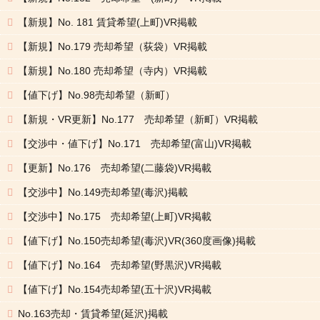
【新規】No. 181 賃貸希望(上町)VR掲載
【新規】No.179 売却希望（荻袋）VR掲載
【新規】No.180 売却希望（寺内）VR掲載
【値下げ】No.98売却希望（新町）
【新規・VR更新】No.177 売却希望（新町）VR掲載
【交渉中・値下げ】No.171 売却希望(富山)VR掲載
【更新】No.176 売却希望(二藤袋)VR掲載
【交渉中】No.149売却希望(毒沢)掲載
【交渉中】No.175 売却希望(上町)VR掲載
【値下げ】No.150売却希望(毒沢)VR(360度画像)掲載
【値下げ】No.164 売却希望(野黒沢)VR掲載
【値下げ】No.154売却希望(五十沢)VR掲載
No.163売却・賃貸希望(延沢)掲載