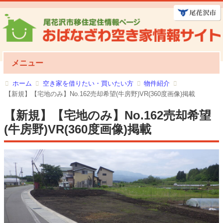
メニュー
ホーム
空き家を借りたい・買いたい方
物件紹介
【新規】【宅地のみ】No.162売却希望(牛房野)VR(360度画像)掲載
【新規】【宅地のみ】No.162売却希望
(牛房野)VR(360度画像)掲載