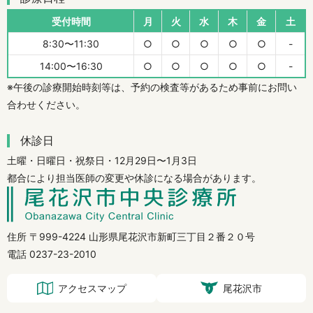
受付時間
月
火
水
木
金
土
8:30〜11:30
○
○
○
○
○
-
14:00〜16:30
○
○
○
○
○
-
※午後の診療開始時刻等は、予約の検査等があるため事前にお問い
合わせください。
休診日
土曜・日曜日・祝祭日・12月29日〜1月3日
都合により担当医師の変更や休診になる場合があります。
住所 〒999-4224 山形県尾花沢市新町三丁目２番２０号
電話 0237-23-2010
アクセスマップ
尾花沢市