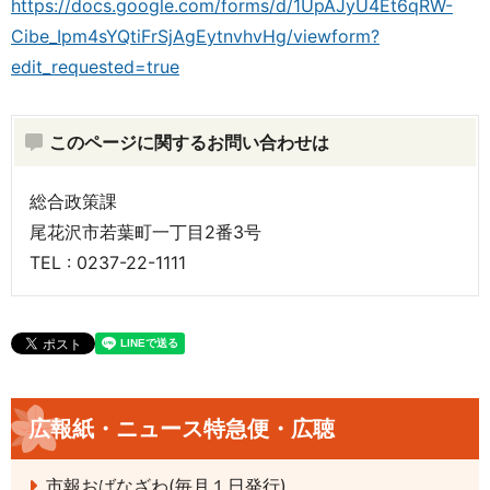
https://docs.google.com/forms/d/1UpAJyU4Et6qRW-
Cibe_Ipm4sYQtiFrSjAgEytnvhvHg/viewform?
edit_requested=true
このページに関するお問い合わせは
総合政策課
尾花沢市若葉町一丁目2番3号
TEL : 0237-22-1111
広報紙・ニュース特急便・広聴
市報おばなざわ(毎月１日発行)