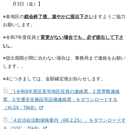
月3日（金）】
※各地区の
総会終了後、速やかに提出下さい
ますようご協力
お願いします。
※令和7年度役員と
変更がない場合でも、必ず提出して下さ
い。
※提出期限が間に合わない場合は、事務局まで連絡をお願い
します。。
※4につきましては、金額確定後お知らせします。
「1.令和8年度区長等地区役員の連絡票、2.世帯数連絡
票、3.交通安全施設等設備連絡票」をダウンロードする
（XLSX：19kB）
「4.自治会活動保険案内（R8.2.25）」をダウンロードす
る（DOC：15kB）