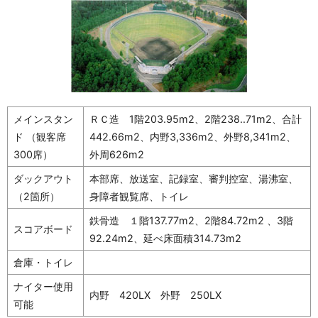
メインスタン
ＲＣ造 1階203.95m2、2階238..71m2、合計
ド （観客席
442.66m2、内野3,336m2、外野8,341m2、
300席）
外周626m2
ダックアウト
本部席、放送室、記録室、審判控室、湯沸室、
（2箇所）
身障者観覧席、トイレ
鉄骨造 １階137.77m2、2階84.72m2 、3階
スコアボード
92.24m2、延べ床面積314.73m2
倉庫・トイレ
ナイター使用
内野 420LX 外野 250LX
可能