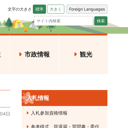
文字の大きさ
Foreign Languages
標準
大きく
検索
住
市政情報
観光
入札情報
入札参加資格情報
月04日
参考様式 辞退届・質問書・委任