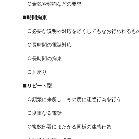
○金銭や契約などの要求
■時間拘束
○必要な説明や対応を尽くしてもなお行われるも
○長時間の電話対応
○長時間の拘束
○居座り
■リピート型
○頻繁に来所し、その度に迷惑行為を行う
○度重なる電話
○複数部署にまたがる同様の迷惑行為