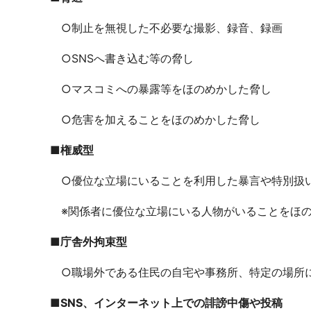
○制止を無視した不必要な撮影、録音、録画
○SNSへ書き込む等の脅し
○マスコミへの暴露等をほのめかした脅し
○危害を加えることをほのめかした脅し
■権威型
○優位な立場にいることを利用した暴言や特別扱
※関係者に優位な立場にいる人物がいることをほの
■庁舎外拘束型
○職場外である住民の自宅や事務所、特定の場所
■SNS、インターネット上での誹謗中傷や投稿