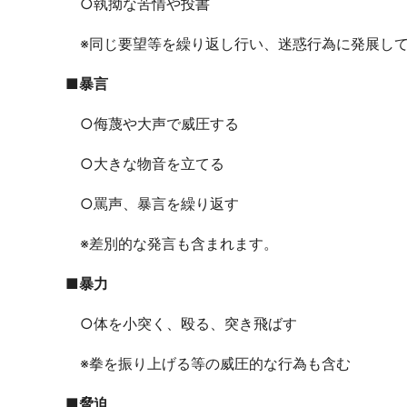
○執拗な苦情や投書
※同じ要望等を繰り返し行い、迷惑行為に発展し
■暴言
○侮蔑や大声で威圧する
○大きな物音を立てる
○罵声、暴言を繰り返す
※差別的な発言も含まれます。
■暴力
○体を小突く、殴る、突き飛ばす
※拳を振り上げる等の威圧的な行為も含む
■脅迫