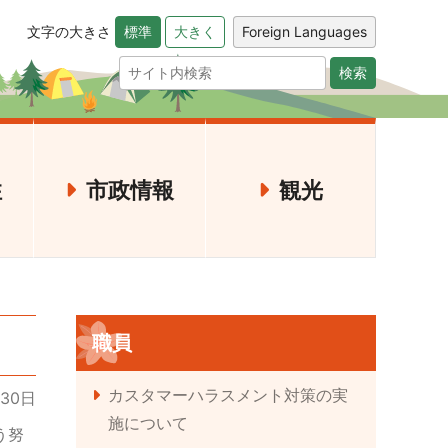
文字の大きさ
Foreign Languages
標準
大きく
検索
住
市政情報
観光
職員
カスタマーハラスメント対策の実
月30日
施について
う努