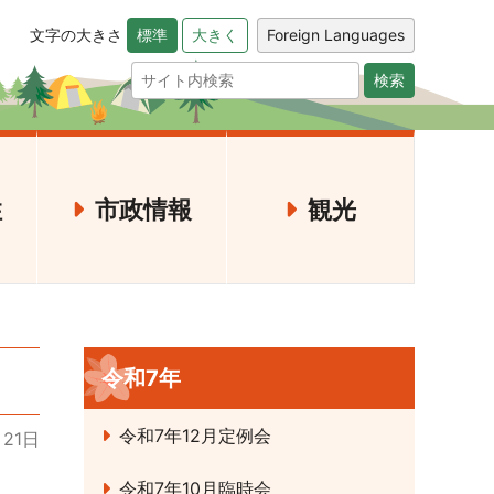
文字の大きさ
Foreign Languages
標準
大きく
検索
住
市政情報
観光
令和7年
令和7年12月定例会
月21日
令和7年10月臨時会