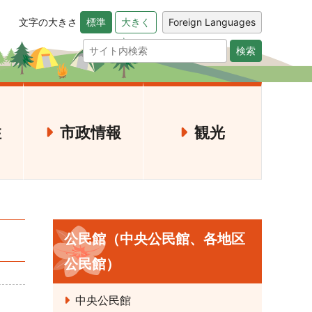
文字の大きさ
Foreign Languages
標準
大きく
検索
住
市政情報
観光
公民館（中央公民館、各地区
公民館）
中央公民館