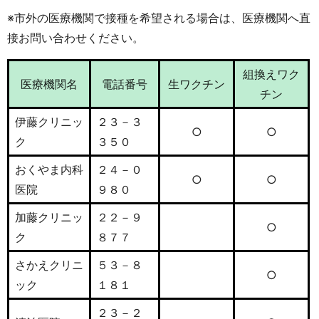
※市外の医療機関で接種を希望される場合は、医療機関へ直
接お問い合わせください。
組換えワク
医療機関名
電話番号
生ワクチン
チン
伊藤クリニッ
２３－３
○
○
ク
３５０
おくやま内科
２４－０
○
○
医院
９８０
加藤クリニッ
２２－９
○
ク
８７７
さかえクリニ
５３－８
○
ック
１８１
２３－２