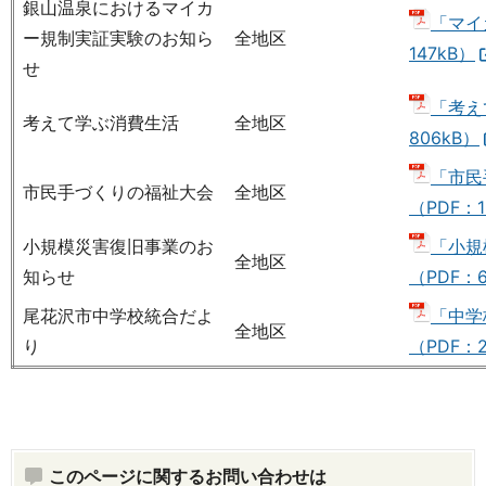
銀山温泉におけるマイカ
「マイ
ー規制実証実験のお知ら
全地区
147kB）
せ
「考え
考えて学ぶ消費生活
全地区
806kB）
「市民
市民手づくりの福祉大会
全地区
（PDF：1
小規模災害復旧事業のお
「小規
全地区
知らせ
（PDF：6
尾花沢市中学校統合だよ
「中学
全地区
り
（PDF：2
このページに関するお問い合わせは