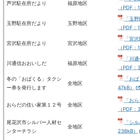
芦沢駐在所だより
福原地区
（PDF：1
「玉野
玉野駐在所だより
玉野地区
（PDF：1
「宮沢
宮沢駐在所だより
宮沢地区
（PDF：1
「川通
川通信おおいしだ
福原地区
（PDF：3
冬の「おばくる」タクシ
「おば
全地区
ー券を発行します
47kB）
「おら
おらだの住い家第１２号
全地区
（PDF：3
尾花沢市シルバー人材セ
「シル
全地区
ンターチラシ
238kB）