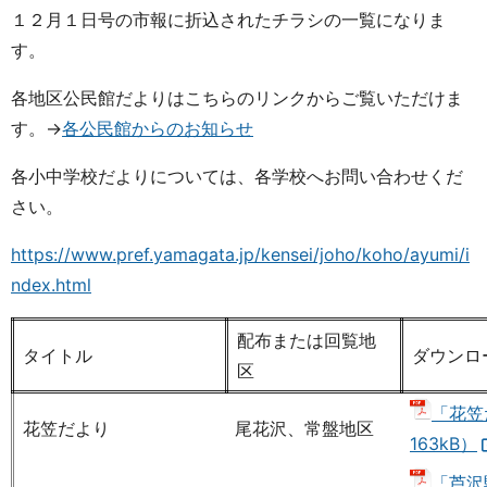
１２月１日号の市報に折込されたチラシの一覧になりま
す。
各地区公民館だよりはこちらのリンクからご覧いただけま
す。→
各公民館からのお知らせ
各小中学校だよりについては、各学校へお問い合わせくだ
さい。
https://www.pref.yamagata.jp/kensei/joho/koho/ayumi/i
ndex.html
配布または回覧地
タイトル
ダウンロ
区
「花笠
花笠だより
尾花沢、常盤地区
163kB）
「芦沢