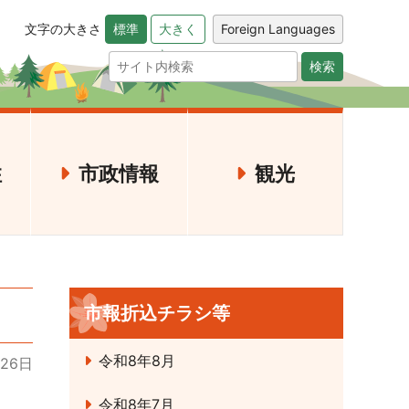
文字の大きさ
Foreign Languages
標準
大きく
検索
住
市政情報
観光
市報折込チラシ等
令和8年8月
月26日
令和8年7月