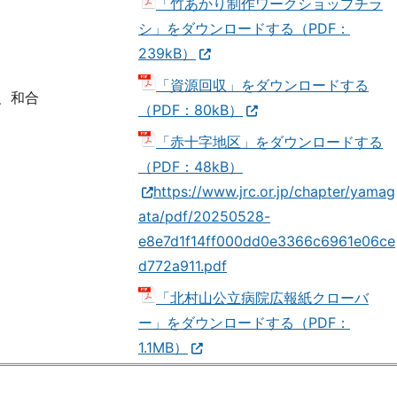
「竹あかり制作ワークショップチラ
シ」をダウンロードする（PDF：
239kB）
「資源回収」をダウンロードする
、和合
（PDF：80kB）
「赤十字地区」をダウンロードする
（PDF：48kB）
https://www.jrc.or.jp/chapter/yamag
ata/pdf/20250528-
e8e7d1f14ff000dd0e3366c6961e06ce
d772a911.pdf
「北村山公立病院広報紙クローバ
ー」をダウンロードする（PDF：
1.1MB）