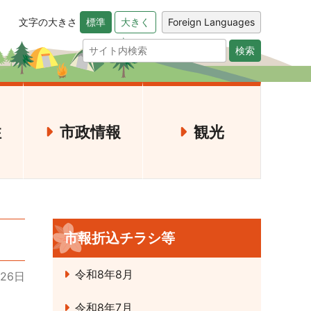
文字の大きさ
Foreign Languages
標準
大きく
検索
住
市政情報
観光
市報折込チラシ等
令和8年8月
月26日
令和8年7月