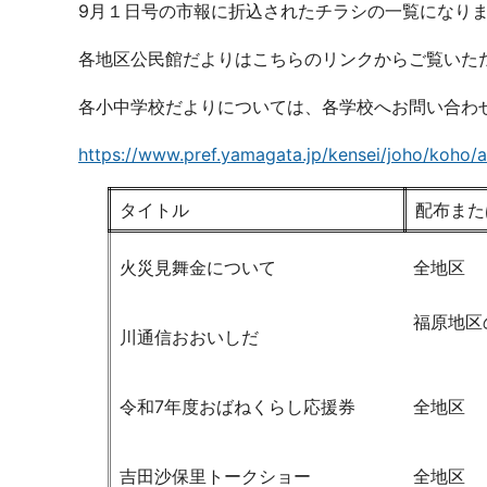
9月１日号の市報に折込されたチラシの一覧になり
各地区公民館だよりはこちらのリンクからご覧いた
各小中学校だよりについては、各学校へお問い合わ
https://www.pref.yamagata.jp/kensei/joho/koho/a
タイトル
配布また
火災見舞金について
全地区
福原地区
川通信おおいしだ
令和7年度おばねくらし応援券
全地区
吉田沙保里トークショー
全地区