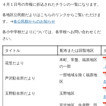
４月１日号の市報に折込されたチラシの一覧になります。
各地区公民館だよりはこちらのリンクからご覧いただけま
す。→
各公民館からのお知らせ
各小中学校だよりについては、各学校へお問い合わせくだ
さい。
タイトル
配布または回覧地区
本町、常盤、福原地区
花笠だより
の一部
（
一部地域を除く福原地
芦沢駐在所だより
区
る
玉野駐在所だより
玉野地区
る
宮沢地区、牛房野、田