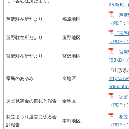
て（各駐在所だより）
258kB）
「芦沢
芦沢駐在所だより
福原地区
（PDF：1
「玉野
玉野駐在所だより
玉野地区
（PDF：1
「宮沢
宮沢駐在所だより
宮沢地区
158kB）
「山形県
県民のあゆみ
全地区
https://
ndex.htm
「災害
災害見舞金の御礼と報告
全地区
（PDF：1
花笠まつり運営に係る会
「花笠
本町地区
計報告
（PDF：1