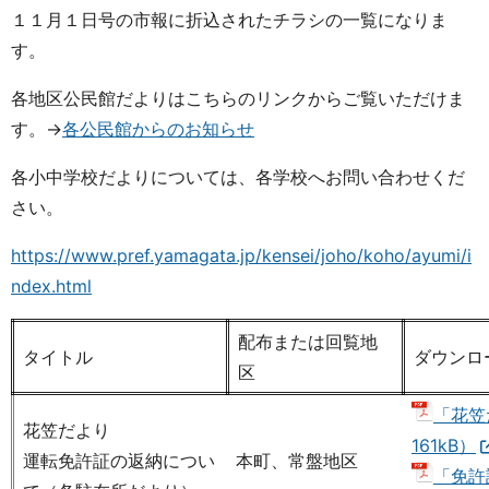
１１月１日号の市報に折込されたチラシの一覧になりま
す。
各地区公民館だよりはこちらのリンクからご覧いただけま
す。→
各公民館からのお知らせ
各小中学校だよりについては、各学校へお問い合わせくだ
さい。
https://www.pref.yamagata.jp/kensei/joho/koho/ayumi/i
ndex.html
配布または回覧地
タイトル
ダウンロ
区
「花笠
花笠だより
161kB）
運転免許証の返納につい
本町、常盤地区
「免許