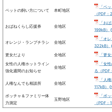
「ペッ
ペットの飼い方について
本町地区
（PDF：2
「おば
おばねくらし応援券
全地区
199kB）
「オレ
オレンジ・ランプチラシ
全地区
322kB）
更女だより
全地区
「更女
女性の人権ホットライン
「女性
全地区
強化週間のお知らせ
る（PDF：
「人権
人権なんでも相談所
全地区
117kB）
ボッチャ＆ファミリー体
「ボッ
玉野地区
力測定
（PDF：1