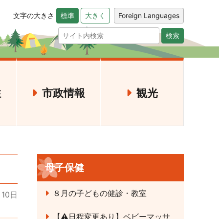
文字の大きさ
Foreign Languages
標準
大きく
検索
住
市政情報
観光
母子保健
８月の子どもの健診・教室
月10日
【⚠日程変更あり】ベビーマッサ